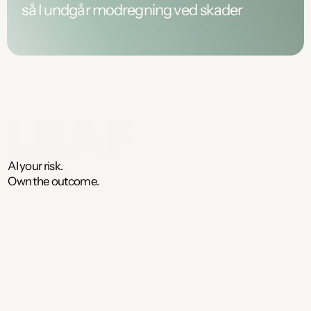
så I undgår modregning ved skader
AI your risk. 
Own the outcome. 
Kontakt
Leaf ApS
Store Kirkestræde 1, 3. sal
1073 København K
CVR: 43981315
ekspert@leaf.dk
+45 40 50 30 35
Book demo
Platform