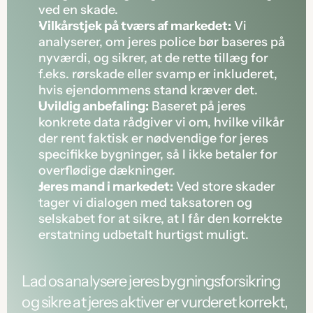
ved en skade.
Vilkårstjek på tværs af markedet:
 Vi 
analyserer, om jeres police bør baseres på 
nyværdi, og sikrer, at de rette tillæg for 
f.eks. rørskade eller svamp er inkluderet, 
hvis ejendommens stand kræver det.
Uvildig anbefaling:
 Baseret på jeres 
konkrete data rådgiver vi om, hvilke vilkår 
der rent faktisk er nødvendige for jeres 
specifikke bygninger, så I ikke betaler for 
overflødige dækninger.
Jeres mand i markedet:
 Ved store skader 
tager vi dialogen med taksatoren og 
selskabet for at sikre, at I får den korrekte 
erstatning udbetalt hurtigst muligt.
Lad os analysere jeres bygningsforsikring 
og sikre at jeres aktiver er vurderet korrekt, 