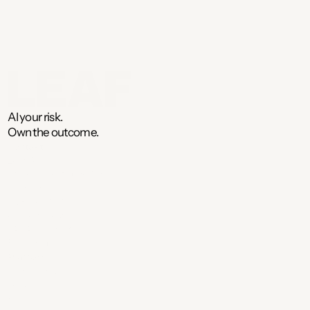
AI your risk. 
Own the outcome. 
Kontakt
Leaf ApS
Store Kirkestræde 1, 3. sal
1073 København K
CVR: 43981315
ekspert@leaf.dk
+45 40 50 30 35
Book demo
Platform
Sådan gør vi
vera
Pris