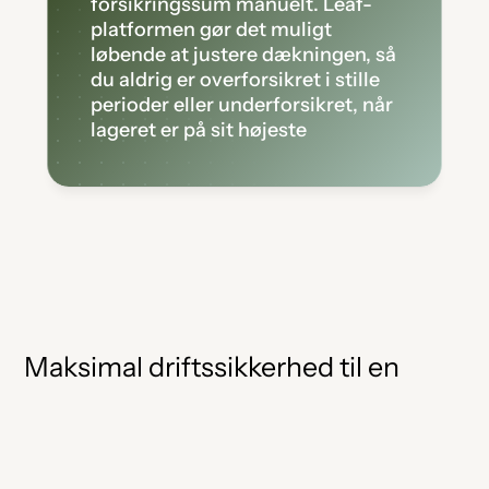
forsikringssum manuelt. Leaf-
platformen gør det muligt 
løbende at justere dækningen, så 
du aldrig er overforsikret i stille 
perioder eller underforsikret, når 
lageret er på sit højeste
Maksimal driftssikkerhed til en 
lavere præmie 
Med Leaf får du en forsikringsløsning, der er lige så effektiv 
som din produktion. Vores brugere oplever typisk: 