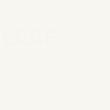
Kontakt
Leaf ApS
Store Kirkestræde 1, 3. sal
1073 København K
CVR: 43981315
ekspert@leaf.dk
+45 40 50 30 35
Book demo
Produkt
Sådan gør vi
Vera
Forsikringer
Brancher