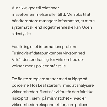
AI er ikke godt til relationer, 
mavefornemmelser eller tillid. Men bl.a. til at 
håndtere store mængder information, er mere 
systematisk, end noget menneske kan. Uden 
sidestykke.
Forsikring er et informationsproblem. 
Tusindvis af datapunkter per virksomhed. 
Vilkår der ændrer sig. En virksomhed der 
vokser, mens policen står stille.
De fleste mæglere starter med at kigge på 
policerne. Hos 
Leaf
 starter vi med at analysere 
virksomheden. Først når vi forstår den faktiske 
risikoprofil, ser vi på mismatchet - hvad er 
virksomheden eksponeret for, som policen 